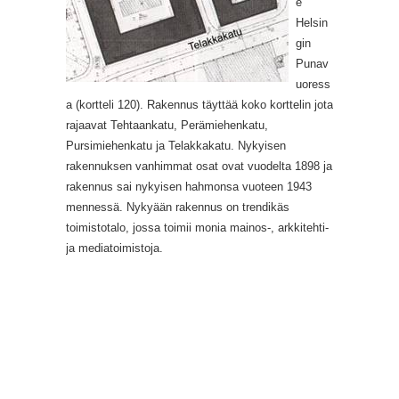
e
Helsin
gin
Punav
uoress
a (kortteli 120). Rakennus täyttää koko korttelin jota
rajaavat Tehtaankatu, Perämiehenkatu,
Pursimiehenkatu ja Telakkakatu. Nykyisen
rakennuksen vanhimmat osat ovat vuodelta 1898 ja
rakennus sai nykyisen hahmonsa vuoteen 1943
mennessä. Nykyään rakennus on trendikäs
toimistotalo, jossa toimii monia mainos-, arkkitehti-
ja mediatoimistoja.