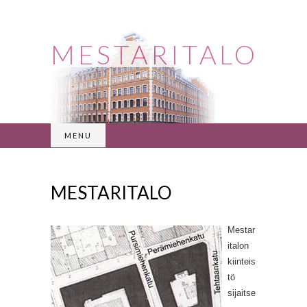
MESTARITALO
MENU
MESTARITALO
Mestar
italon
kiinteis
tö
sijaitse