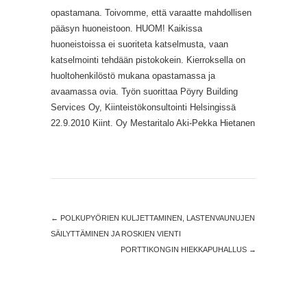
opastamana. Toivomme, että varaatte mahdollisen
pääsyn huoneistoon. HUOM! Kaikissa
huoneistoissa ei suoriteta katselmusta, vaan
katselmointi tehdään pistokokein. Kierroksella on
huoltohenkilöstö mukana opastamassa ja
avaamassa ovia. Työn suorittaa Pöyry Building
Services Oy, Kiinteistökonsultointi Helsingissä
22.9.2010 Kiint. Oy Mestaritalo Aki-Pekka Hietanen
←
POLKUPYÖRIEN KULJETTAMINEN, LASTENVAUNUJEN
SÄILYTTÄMINEN JA ROSKIEN VIENTI
PORTTIKONGIN HIEKKAPUHALLUS
→