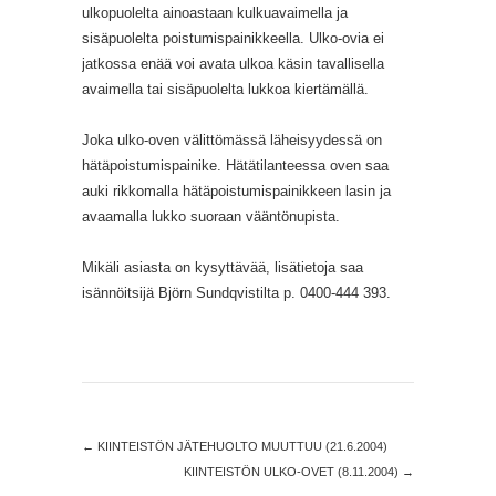
ulkopuolelta ainoastaan kulkuavaimella ja
sisäpuolelta poistumispainikkeella. Ulko-ovia ei
jatkossa enää voi avata ulkoa käsin tavallisella
avaimella tai sisäpuolelta lukkoa kiertämällä.
Joka ulko-oven välittömässä läheisyydessä on
hätäpoistumispainike. Hätätilanteessa oven saa
auki rikkomalla hätäpoistumispainikkeen lasin ja
avaamalla lukko suoraan vääntönupista.
Mikäli asiasta on kysyttävää, lisätietoja saa
isännöitsijä Björn Sundqvistilta p. 0400-444 393.
←
KIINTEISTÖN JÄTEHUOLTO MUUTTUU (21.6.2004)
KIINTEISTÖN ULKO-OVET (8.11.2004)
→